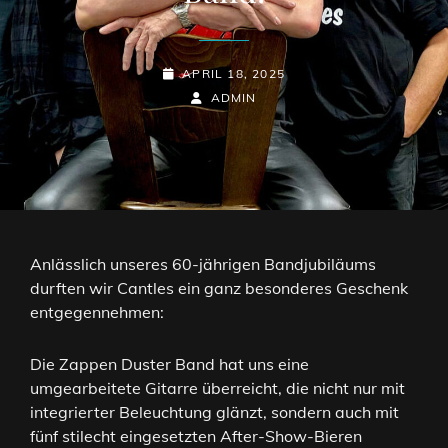
POSTED-
APRIL 18, 2025
ON
BY
BYLINE
ADMIN
LINE
Anlässlich unseres 60-jährigen Bandjubiläums
durften wir Cantles ein ganz besonderes Geschenk
entgegennehmen:
Die Zappen Duster Band hat uns eine
umgearbeitete Gitarre überreicht, die nicht nur mit
integrierter Beleuchtung glänzt, sondern auch mit
fünf stilecht eingesetzten After-Show-Bieren