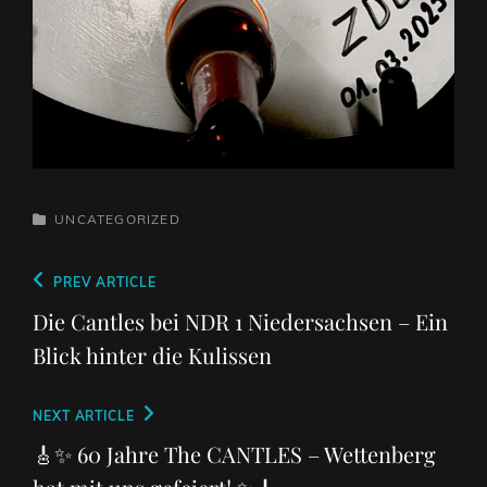
CATEGORIES
UNCATEGORIZED
Beitrags-
Previous
PREV ARTICLE
Navigation
Post
Die Cantles bei NDR 1 Niedersachsen – Ein
Blick hinter die Kulissen
Next
NEXT ARTICLE
Post
🎸✨ 60 Jahre The CANTLES – Wettenberg