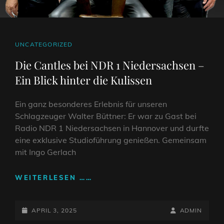
CAT
UNCATEGORIZED
LINKS
Die Cantles bei NDR 1 Niedersachsen –
Ein Blick hinter die Kulissen
Ein ganz besonderes Erlebnis für unseren
Schlagzeuger Walter Büttner: Er war zu Gast bei
Radio NDR 1 Niedersachsen in Hannover und durfte
eine exklusive Studioführung genießen. Gemeinsam
mit Ingo Gerlach
DIE
WEITERLESEN ……
CANTLES
BEI
POSTED-
NDR
BY
BYLINE
APRIL 3, 2025
ADMIN
1
ON
LINE