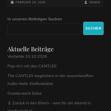
POSTED-
SO
BY
BYLINE
FEBRUAR 10, 2025
ADMIN
REIF
ON
LINE
WIE
In unseren Beiträgen Suchen
DIE
ROLLING
SUCHEN
STONES
“
EIN
RÜCKBLICK
Aktuelle Beiträge
AUF
Vechelde 10.10.2026
UNSER
INTERVIEW
Pop-Art mit den CANTLES
IN
DER
The CANTLES begeistern in der ausverkauften
BRAUNSCHWEIGER
KuBa Halle Wolfenbüttel
ZEITUNG
Gradierwerk Sülze
🎸 Zurück in den 60ern – was für ein Abend in
Wolfenbüttel!