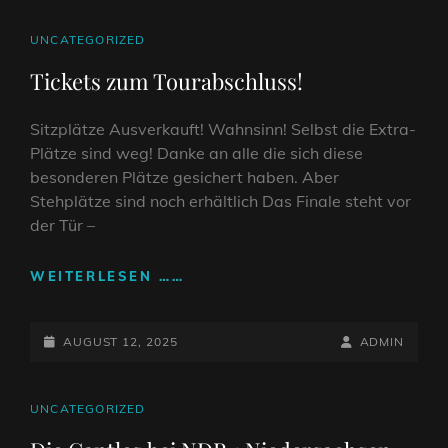
–
WAS
CAT
UNCATEGORIZED
FÜR
LINKS
Tickets zum Tourabschluss!
EIN
ABEND
IN
Sitzplätze Ausverkauft! Wahnsinn! Selbst die Extra-
WOLFENBÜTTEL!
Plätze sind weg! Danke an alle die sich diese
besonderen Plätze gesichert haben. Aber
Stehplätze sind noch erhältlich Das Finale steht vor
der Tür –
TICKETS
WEITERLESEN ……
ZUM
TOURABSCHLUSS!
POSTED-
BY
BYLINE
AUGUST 12, 2025
ADMIN
ON
LINE
CAT
UNCATEGORIZED
LINKS