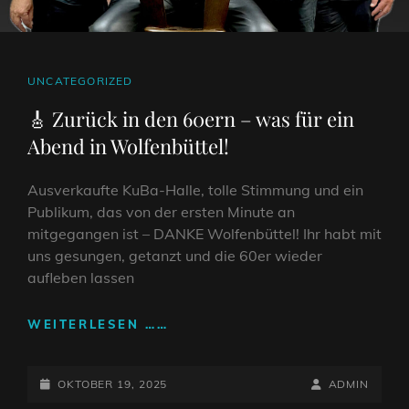
CAT
UNCATEGORIZED
LINKS
🎸 Zurück in den 60ern – was für ein
Abend in Wolfenbüttel!
Ausverkaufte KuBa-Halle, tolle Stimmung und ein
Publikum, das von der ersten Minute an
mitgegangen ist – DANKE Wolfenbüttel! Ihr habt mit
uns gesungen, getanzt und die 60er wieder
aufleben lassen
🎸
WEITERLESEN ……
ZURÜCK
IN
POSTED-
DEN
BY
BYLINE
OKTOBER 19, 2025
ADMIN
60ERN
ON
LINE