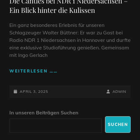
Die Cantles bei NDR 1 Niedersachsen –
Ein Blick hinter die Kulissen
Ein ganz besonderes Erlebnis für unseren
Schlagzeuger Walter Büttner: Er war zu Gast bei
Radio NDR 1 Niedersachsen in Hannover und durfte
eine exklusive Studioführung genießen. Gemeinsam
mit Ingo Gerlach
DIE
WEITERLESEN ……
CANTLES
BEI
POSTED-
NDR
BY
BYLINE
APRIL 3, 2025
ADMIN
1
ON
LINE
NIEDERSACHSEN
In unseren Beiträgen Suchen
–
EIN
SUCHEN
BLICK
HINTER
DIE