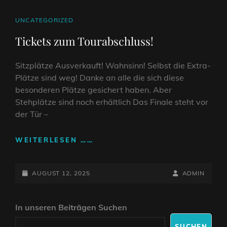
–
WAS
CAT
UNCATEGORIZED
FÜR
LINKS
Tickets zum Tourabschluss!
EIN
ABEND
IN
Sitzplätze Ausverkauft! Wahnsinn! Selbst die Extra-
WOLFENBÜTTEL!
Plätze sind weg! Danke an alle die sich diese
besonderen Plätze gesichert haben. Aber
Stehplätze sind noch erhältlich Das Finale steht vor
der Tür –
TICKETS
WEITERLESEN ……
ZUM
TOURABSCHLUSS!
POSTED-
BY
BYLINE
AUGUST 12, 2025
ADMIN
ON
LINE
In unseren Beiträgen Suchen
SUCHEN