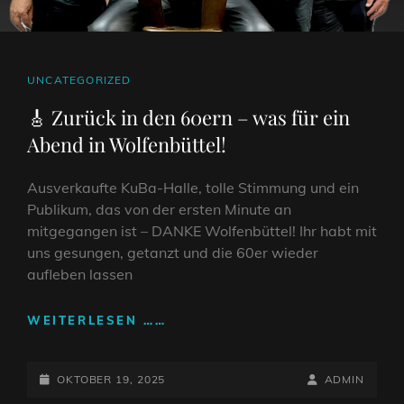
CAT
UNCATEGORIZED
LINKS
🎸 Zurück in den 60ern – was für ein
Abend in Wolfenbüttel!
Ausverkaufte KuBa-Halle, tolle Stimmung und ein
Publikum, das von der ersten Minute an
mitgegangen ist – DANKE Wolfenbüttel! Ihr habt mit
uns gesungen, getanzt und die 60er wieder
aufleben lassen
🎸
WEITERLESEN ……
ZURÜCK
IN
POSTED-
DEN
BY
BYLINE
OKTOBER 19, 2025
ADMIN
60ERN
ON
LINE